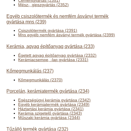
Cementgyártás (2351)
Mész-, gipszgyártás (2352)
Egyéb csiszolótermék és nemfém ásványi termék
gyártása mns (239)
Csiszolótermék gyártása (2391)
Mns egyéb nemfém ásványi termék gyártása (2399)
Kerámia, agyag építőanyag gyártása (233)
Égetett agyag építőanyag gyártása (2332)
Kerámiacsempe, -lap gyártása (2331)
Kőmegmunkálás (237)
Kőmegmunkálás (2370)
Porcelán, kerámiatermék gyártása (234)
Egészségügyi kerámia gyártása (2342)
Egyéb kerámiatermék gyártása (2349)
Háztartási kerámia gyártása (2341)
Kerámia szigetelő gyártása (2343)
Műszaki kerámia gyártása (2344)
Tűzálló termék gyártása (232)