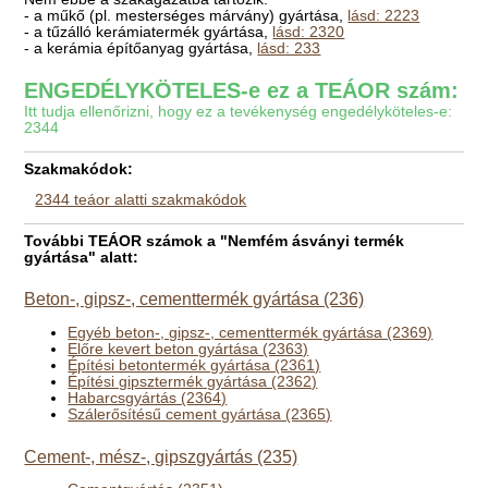
- a műkő (pl. mesterséges márvány) gyártása,
lásd: 2223
- a tűzálló kerámiatermék gyártása,
lásd: 2320
- a kerámia építőanyag gyártása,
lásd: 233
ENGEDÉLYKÖTELES-e ez a TEÁOR szám:
Itt tudja ellenőrizni, hogy ez a tevékenység engedélyköteles-e:
2344
Szakmakódok:
2344 teáor alatti szakmakódok
További TEÁOR számok a "Nemfém ásványi termék
gyártása" alatt:
Beton-, gipsz-, cementtermék gyártása (236)
Egyéb beton-, gipsz-, cementtermék gyártása (2369)
Előre kevert beton gyártása (2363)
Építési betontermék gyártása (2361)
Építési gipsztermék gyártása (2362)
Habarcsgyártás (2364)
Szálerősítésű cement gyártása (2365)
Cement-, mész-, gipszgyártás (235)