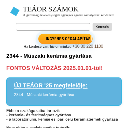
INGYENES CÉGALAPÍTÁS
+36 30 220 1100
Ha kérdése van, hívjon minket:
2344 - Műszaki kerámia gyártása
FONTOS VÁLTOZÁS 2025.01.01-től!
ÚJ TEÁOR '25 megfelelője:
2344 - Műszaki kerámia gyártása
Ebbe a szakágazatba tartozik:
- kerámia- és ferritmágnes gyártása
- a laboratóriumi, kémiai és ipari célú kerámiatermék gyártása
Nem ebbe a szakágazatba tartozik: