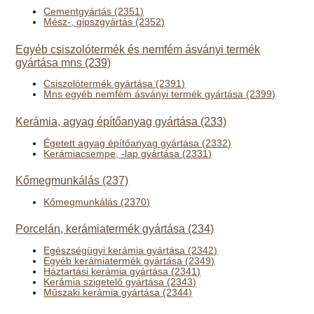
Cementgyártás (2351)
Mész-, gipszgyártás (2352)
Egyéb csiszolótermék és nemfém ásványi termék
gyártása mns (239)
Csiszolótermék gyártása (2391)
Mns egyéb nemfém ásványi termék gyártása (2399)
Kerámia, agyag építőanyag gyártása (233)
Égetett agyag építőanyag gyártása (2332)
Kerámiacsempe, -lap gyártása (2331)
Kőmegmunkálás (237)
Kőmegmunkálás (2370)
Porcelán, kerámiatermék gyártása (234)
Egészségügyi kerámia gyártása (2342)
Egyéb kerámiatermék gyártása (2349)
Háztartási kerámia gyártása (2341)
Kerámia szigetelő gyártása (2343)
Műszaki kerámia gyártása (2344)