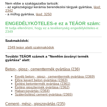
Nem ebbe a szakágazatba tartozik:
- az egészségügyi kerámia berendezési tárgyak gyártása,
lásd:
2342
- a műfog gyártása,
lásd: 3250
ENGEDÉLYKÖTELES-e ez a TEÁOR szám:
Itt tudja ellenőrizni, hogy ez a tevékenység engedélyköteles-e:
2349
Szakmakódok:
2349 teáor alatti szakmakódok
További TEÁOR számok a "Nemfém ásványi termék
gyártása" alatt:
Beton-, gipsz-, cementtermék gyártása (236)
Egyéb beton-, gipsz-, cementtermék gyártása (2369)
Előre kevert beton gyártása (2363)
Építési betontermék gyártása (2361)
Építési gipsztermék gyártása (2362)
Habarcsgyártás (2364)
Szálerősítésű cement gyártása (2365)
Cement-, mész-, gipszgyártás (235)