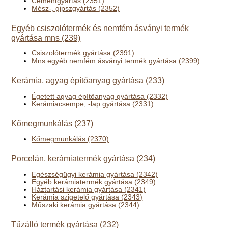
Cementgyártás (2351)
Mész-, gipszgyártás (2352)
Egyéb csiszolótermék és nemfém ásványi termék
gyártása mns (239)
Csiszolótermék gyártása (2391)
Mns egyéb nemfém ásványi termék gyártása (2399)
Kerámia, agyag építőanyag gyártása (233)
Égetett agyag építőanyag gyártása (2332)
Kerámiacsempe, -lap gyártása (2331)
Kőmegmunkálás (237)
Kőmegmunkálás (2370)
Porcelán, kerámiatermék gyártása (234)
Egészségügyi kerámia gyártása (2342)
Egyéb kerámiatermék gyártása (2349)
Háztartási kerámia gyártása (2341)
Kerámia szigetelő gyártása (2343)
Műszaki kerámia gyártása (2344)
Tűzálló termék gyártása (232)