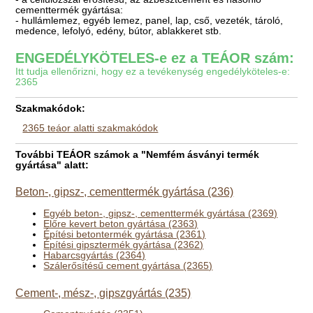
cementtermék gyártása:
- hullámlemez, egyéb lemez, panel, lap, cső, vezeték, tároló,
medence, lefolyó, edény, bútor, ablakkeret stb.
ENGEDÉLYKÖTELES-e ez a TEÁOR szám:
Itt tudja ellenőrizni, hogy ez a tevékenység engedélyköteles-e:
2365
Szakmakódok:
2365 teáor alatti szakmakódok
További TEÁOR számok a "Nemfém ásványi termék
gyártása" alatt:
Beton-, gipsz-, cementtermék gyártása (236)
Egyéb beton-, gipsz-, cementtermék gyártása (2369)
Előre kevert beton gyártása (2363)
Építési betontermék gyártása (2361)
Építési gipsztermék gyártása (2362)
Habarcsgyártás (2364)
Szálerősítésű cement gyártása (2365)
Cement-, mész-, gipszgyártás (235)