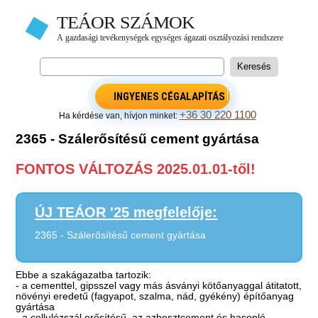
INGYENES CÉGALAPÍTÁS
+36 30 220 1100
Ha kérdése van, hívjon minket:
2365 - Szálerősítésű cement gyártása
FONTOS VÁLTOZÁS 2025.01.01-től!
ÚJ TEÁOR '25 megfelelője:
2365 - Szálerősítésű cement gyártása
Ebbe a szakágazatba tartozik:
- a cementtel, gipsszel vagy más ásványi kötőanyaggal átitatott,
növényi eredetű (fagyapot, szalma, nád, gyékény) építőanyag
gyártása
- a cellulózszál erősítésű, az azbesztcement és hasonló