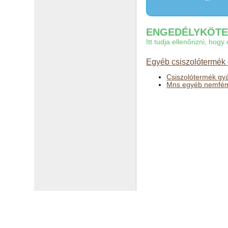
ENGEDÉLYKÖTEL
Itt tudja ellenőrizni, ho
Egyéb csiszolótermék 
Csiszolótermék gy
Mns egyéb nemfém 