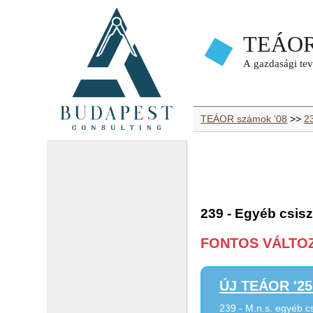
TEÁOR számok '08
>>
2
239 - Egyéb csis
FONTOS VÁLTOZÁ
ÚJ TEÁOR '25 
239 - M.n.s. egyéb 