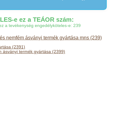
ES-e ez a TEÁOR szám:
gy ez a tevékenység engedélyköteles-e: 239
és nemfém ásványi termék gyártása mns (239)
ártása (2391)
ásványi termék gyártása (2399)