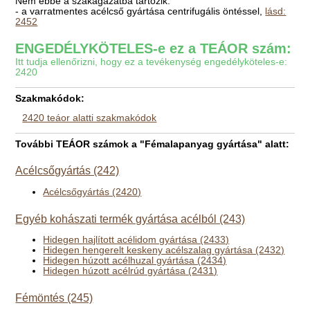
Nem ebbe a szakágazatba tartozik:
- a varratmentes acélcső gyártása centrifugális öntéssel,
lásd:
2452
ENGEDÉLYKÖTELES-e ez a TEÁOR szám:
Itt tudja ellenőrizni, hogy ez a tevékenység engedélyköteles-e:
2420
Szakmakódok:
2420 teáor alatti szakmakódok
További TEÁOR számok a "Fémalapanyag gyártása" alatt:
Acélcsőgyártás (242)
Acélcsőgyártás (2420)
Egyéb kohászati termék gyártása acélból (243)
Hidegen hajlított acélidom gyártása (2433)
Hidegen hengerelt keskeny acélszalag gyártása (2432)
Hidegen húzott acélhuzal gyártása (2434)
Hidegen húzott acélrúd gyártása (2431)
Fémöntés (245)