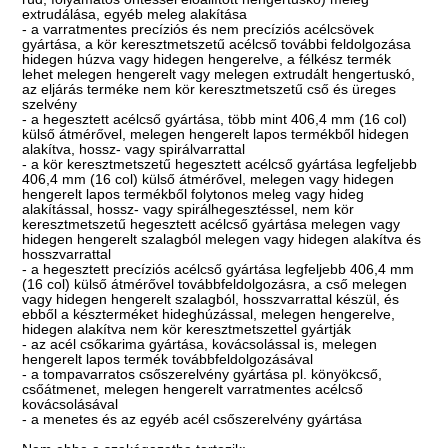
extrudálása, egyéb meleg alakítása
- a varratmentes precíziós és nem precíziós acélcsövek
gyártása, a kör keresztmetszetű acélcső további feldolgozása
hidegen húzva vagy hidegen hengerelve, a félkész termék
lehet melegen hengerelt vagy melegen extrudált hengertuskó,
az eljárás terméke nem kör keresztmetszetű cső és üreges
szelvény
- a hegesztett acélcső gyártása, több mint 406,4 mm (16 col)
külső átmérővel, melegen hengerelt lapos termékből hidegen
alakítva, hossz- vagy spirálvarrattal
- a kör keresztmetszetű hegesztett acélcső gyártása legfeljebb
406,4 mm (16 col) külső átmérővel, melegen vagy hidegen
hengerelt lapos termékből folytonos meleg vagy hideg
alakítással, hossz- vagy spirálhegesztéssel, nem kör
keresztmetszetű hegesztett acélcső gyártása melegen vagy
hidegen hengerelt szalagból melegen vagy hidegen alakítva és
hosszvarrattal
- a hegesztett precíziós acélcső gyártása legfeljebb 406,4 mm
(16 col) külső átmérővel továbbfeldolgozásra, a cső melegen
vagy hidegen hengerelt szalagból, hosszvarrattal készül, és
ebből a készterméket hideghúzással, melegen hengerelve,
hidegen alakítva nem kör keresztmetszettel gyártják
- az acél csőkarima gyártása, kovácsolással is, melegen
hengerelt lapos termék továbbfeldolgozásával
- a tompavarratos csőszerelvény gyártása pl. könyökcső,
csőátmenet, melegen hengerelt varratmentes acélcső
kovácsolásával
- a menetes és az egyéb acél csőszerelvény gyártása