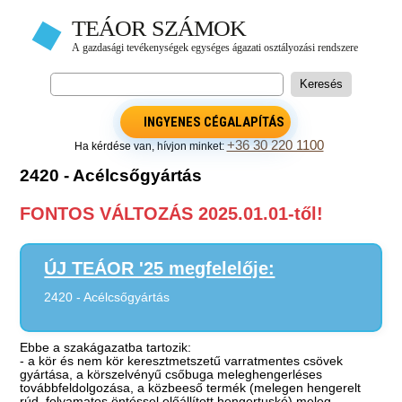
INGYENES CÉGALAPÍTÁS
+36 30 220 1100
Ha kérdése van, hívjon minket:
2420 - Acélcsőgyártás
FONTOS VÁLTOZÁS 2025.01.01-től!
ÚJ TEÁOR '25 megfelelője:
2420 - Acélcsőgyártás
Ebbe a szakágazatba tartozik:
- a kör és nem kör keresztmetszetű varratmentes csövek
gyártása, a körszelvényű csőbuga meleghengerléses
továbbfeldolgozása, a közbeeső termék (melegen hengerelt
rúd, folyamatos öntéssel előállított hengertuskó) meleg