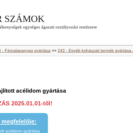
4 - Fémalapanyag gyártása
>>
243 - Egyéb kohászati termék gyártása 
jlított acélidom gyártása
S 2025.01.01-től!
megfelelője:
tott acélidom gyártása