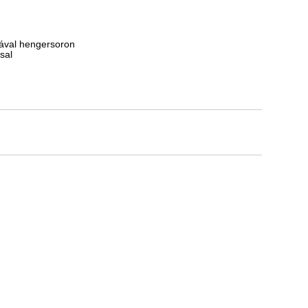
ásával hengersoron
sal