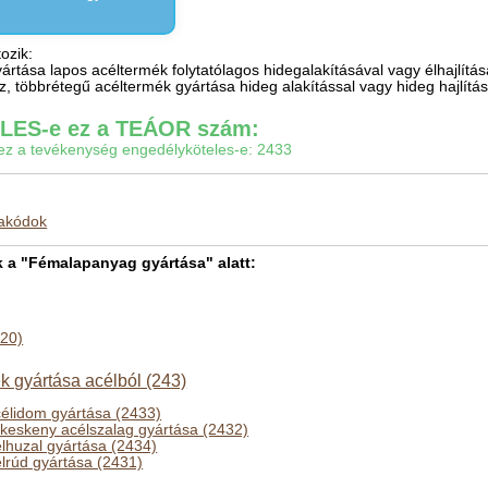
ozik:
gyártása lapos acéltermék folytatólagos hidegalakításával vagy élhajlít
ez, többrétegű acéltermék gyártása hideg alakítással vagy hideg hajlítás
ES-e ez a TEÁOR szám:
gy ez a tevékenység engedélyköteles-e: 2433
makódok
a "Fémalapanyag gyártása" alatt:
420)
k gyártása acélból (243)
acélidom gyártása (2433)
 keskeny acélszalag gyártása (2432)
lhuzal gyártása (2434)
lrúd gyártása (2431)