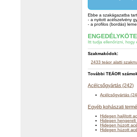
Ebbe a szakágazatba tart
- a nyitott acélszelvény 
- a profilos (bordás) lem
ENGEDÉLYKÖTEL
Itt tudja ellenőrizni, ho
Szakmakódok:
2433 teáor alatti szak
További TEÁOR számok 
Acélcsőgyártás (242)
Acélcsőgyártás (2
Egyéb kohászati termé
Hidegen hajlított 
Hidegen hengerelt
Hidegen húzott acé
Hidegen húzott acé