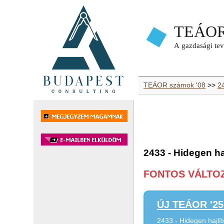
TEÁOR számok '08
>>
2
2433 - Hidegen ha
FONTOS VÁLTOZÁ
ÚJ TEÁOR '25 
2433 - Hidegen hajlí