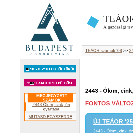
TEÁOR számok '08
>>
2
2443 - Ólom, cink
MEGJEGYZETT
SZÁMOK
FONTOS VÁLTOZÁ
2443 Ólom, cink, ón
gyártása
MUTASD EGYSZERRE
ÚJ TEÁOR '25 
2443 - Ólom, cink, ó