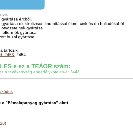
ozik:
n gyártása ércből,
n gyártása elektrolízises finomítással ólom, cink és ón hulladékából
n ötvözeteinek gyártása
n féltermék gyártása
zott huzal gyártása
 tartozik:
sd: 2453
, 2454
ES-e ez a TEÁOR szám:
gy ez a tevékenység engedélyköteles-e: 2443
makódok
a "Fémalapanyag gyártása" alatt:
420)