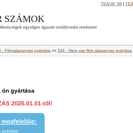
TEÁOR '08
|
TEÁ
4 - Fémalapanyag gyártása
>>
244 - Nem vas fém alapanyag gyártása
, ón gyártása
S 2025.01.01-től!
megfelelője:
n gyártása