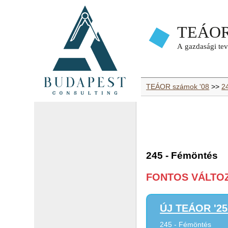
TEÁOR számok '08
>>
2
245 - Fémöntés
FONTOS VÁLTOZÁ
ÚJ TEÁOR '25 
245 - Fémöntés