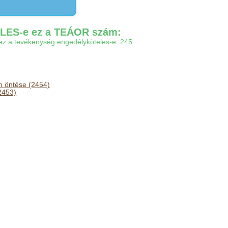
ES-e ez a TEÁOR szám:
gy ez a tevékenység engedélyköteles-e: 245
 öntése (2454)
2453)