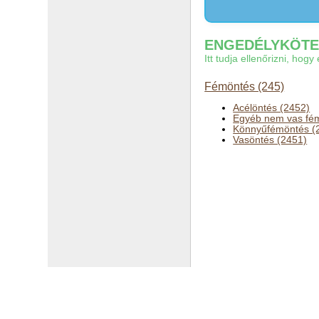
ENGEDÉLYKÖTEL
Itt tudja ellenőrizni, ho
Fémöntés (245)
Acélöntés (2452)
Egyéb nem vas fém
Könnyűfémöntés (
Vasöntés (2451)