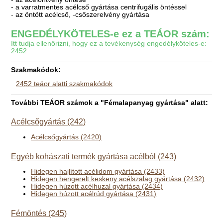
- a varratmentes acélcső gyártása centrifugális öntéssel
- az öntött acélcső, -csőszerelvény gyártása
ENGEDÉLYKÖTELES-e ez a TEÁOR szám:
Itt tudja ellenőrizni, hogy ez a tevékenység engedélyköteles-e:
2452
Szakmakódok:
2452 teáor alatti szakmakódok
További TEÁOR számok a "Fémalapanyag gyártása" alatt:
Acélcsőgyártás (242)
Acélcsőgyártás (2420)
Egyéb kohászati termék gyártása acélból (243)
Hidegen hajlított acélidom gyártása (2433)
Hidegen hengerelt keskeny acélszalag gyártása (2432)
Hidegen húzott acélhuzal gyártása (2434)
Hidegen húzott acélrúd gyártása (2431)
Fémöntés (245)