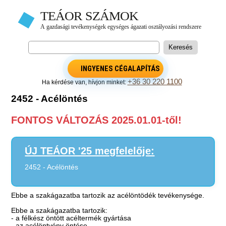
INGYENES CÉGALAPÍTÁS
+36 30 220 1100
Ha kérdése van, hívjon minket:
2452 - Acélöntés
FONTOS VÁLTOZÁS 2025.01.01-től!
ÚJ TEÁOR '25 megfelelője:
2452 - Acélöntés
Ebbe a szakágazatba tartozik az acélöntödék tevékenysége.
Ebbe a szakágazatba tartozik:
- a félkész öntött acéltermék gyártása
- az acélöntvény öntése