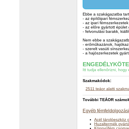
Ebbe a szakágazatba tart
- az építőipari fémszerke
- az ipari fémszerkezete
- az előre gyártott épület
- felvonulási barakk, kiáll
Nem ebbe a szakágazatba
- erőműkazánok, hajókaz
- szerelt vasúti sínszerk
- a hajószerkezetek gyár
ENGEDÉLYKÖTEL
Itt tudja ellenőrizni, ho
Szakmakódok:
2511 teáor alatti szak
További TEÁOR számok a
Egyéb fémfeldolgozási
Acél tárolóeszköz 
Huzaltermék gyárt
Könnyűfém csomag