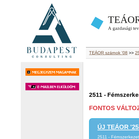
TEÁOR számok '08
>>
2
2511 - Fémszerke
FONTOS VÁLTOZÁ
ÚJ TEÁOR '25 
2511 - Fémszerkezet