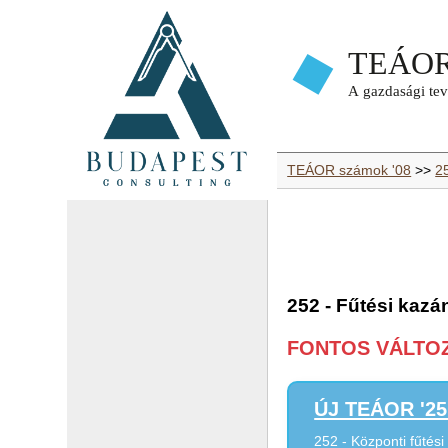
TEÁOR számok '08
>>
2
252 - Fűtési kazán
FONTOS VÁLTOZÁ
ÚJ TEÁOR '25 
252 - Központi fűtési