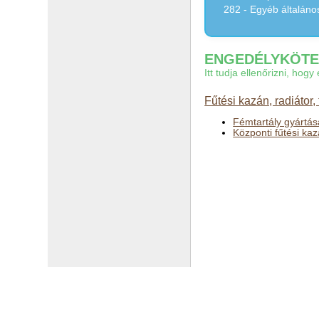
282 - Egyéb általáno
ENGEDÉLYKÖTEL
Itt tudja ellenőrizni, ho
Fűtési kazán, radiátor,
Fémtartály gyártás
Központi fűtési kaz