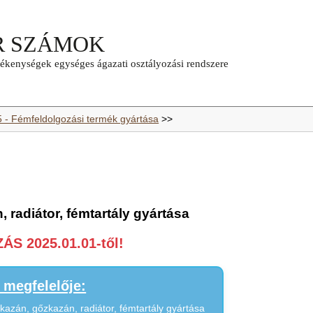
5 - Fémfeldolgozási termék gyártása
>>
, radiátor, fémtartály gyártása
S 2025.01.01-től!
megfelelője:
 kazán, gőzkazán, radiátor, fémtartály gyártása