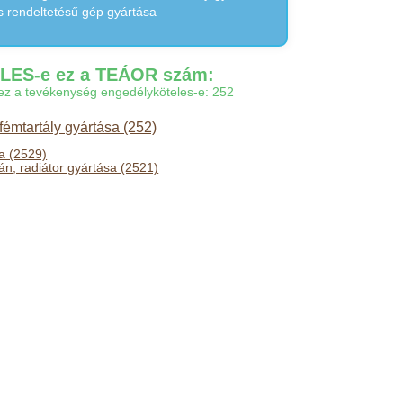
s rendeltetésű gép gyártása
ES-e ez a TEÁOR szám:
gy ez a tevékenység engedélyköteles-e: 252
 fémtartály gyártása (252)
a (2529)
án, radiátor gyártása (2521)