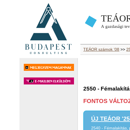
TEÁOR számok '08
>>
2
2550 - Fémalakít
FONTOS VÁLTOZÁ
ÚJ TEÁOR '25 
2540 - Fémalakítás,