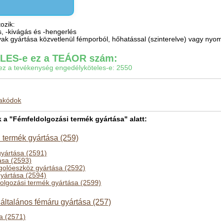
ozik:
s, -kivágás és -hengerlés
yak gyártása közvetlenül fémporból, hőhatással (szinterelve) vagy nyo
ES-e ez a TEÁOR szám:
gy ez a tevékenység engedélyköteles-e: 2550
makódok
 "Fémfeldolgozási termék gyártása" alatt:
 termék gyártása (259)
gyártása (2591)
ása (2593)
olóeszköz gyártása (2592)
gyártása (2594)
olgozási termék gyártása (2599)
általános fémáru gyártása (257)
a (2571)