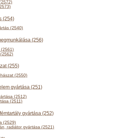
 (2572)
2573)
s (254)
ártás (2540)
 megmunkálása (256)
 (2561)
(2562)
zat (255)
ohászat (2550)
elem gyártása (251)
ártása (2512)
tása (2511)
 fémtartály gyártása (252)
a (2529)
án, radiátor gyártása (2521)