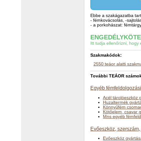
Ebbe a szakágazatba tart
- fémkovácsolás, -sajtolá
- a porkohászat: fémtárg
ENGEDÉLYKÖTEL
Itt tudja ellenőrizni, ho
Szakmakódok:
2550 teáor alatti szak
További TEÁOR számok a
Egyéb fémfeldolgozási
Acél tárolóeszköz 
Huzaltermék gyárt
Könnyűfém csomag
Kötőelem, csavar 
Mns egyéb fémfeld
Evőeszköz, szerszám, 
Evőeszköz gyártás