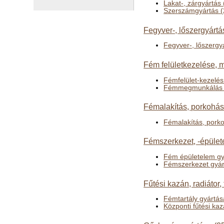
Lakat-, zárgyártás
Szerszámgyártás (
Fegyver-, lőszergyártá
Fegyver-, lőszergy
Fém felületkezelése,
Fémfelület-kezelés
Fémmegmunkálás 
Fémalakítás, porkohás
Fémalakítás, pork
Fémszerkezet, -épület
Fém épületelem gy
Fémszerkezet gyár
Fűtési kazán, radiátor,
Fémtartály gyártás
Központi fűtési kaz