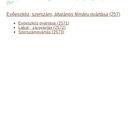
257
Evőeszköz, szerszám, általános fémáru gyártása (257)
Evőeszköz gyártása (2571)
Lakat-, zárgyártás (2572)
Szerszámgyártás (2573)