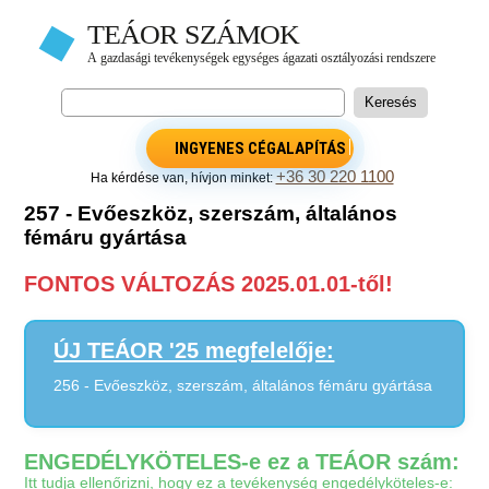
INGYENES CÉGALAPÍTÁS
+36 30 220 1100
Ha kérdése van, hívjon minket:
257 - Evőeszköz, szerszám, általános
fémáru gyártása
FONTOS VÁLTOZÁS 2025.01.01-től!
ÚJ TEÁOR '25 megfelelője:
256 - Evőeszköz, szerszám, általános fémáru gyártása
ENGEDÉLYKÖTELES-e ez a TEÁOR szám:
Itt tudja ellenőrizni, hogy ez a tevékenység engedélyköteles-e: