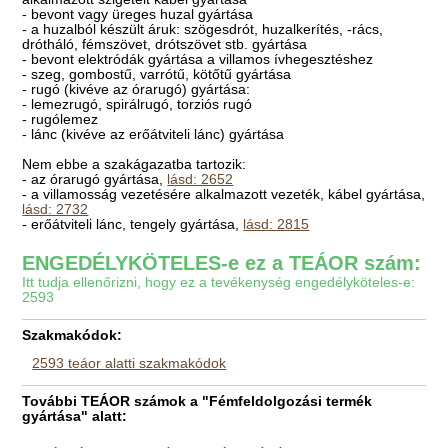
- bevont vagy üreges huzal gyártása
- a huzalból készült áruk: szögesdrót, huzalkerítés, -rács,
drótháló, fémszövet, drótszövet stb. gyártása
- bevont elektródák gyártása a villamos ívhegesztéshez
- szeg, gombostű, varrótű, kötőtű gyártása
- rugó (kivéve az órarugó) gyártása:
- lemezrugó, spirálrugó, torziós rugó
- rugólemez
- lánc (kivéve az erőátviteli lánc) gyártása
Nem ebbe a szakágazatba tartozik:
- az órarugó gyártása,
lásd: 2652
- a villamosság vezetésére alkalmazott vezeték, kábel gyártása,
lásd: 2732
- erőátviteli lánc, tengely gyártása,
lásd: 2815
ENGEDÉLYKÖTELES-e ez a TEÁOR szám:
Itt tudja ellenőrizni, hogy ez a tevékenység engedélyköteles-e:
2593
Szakmakódok:
2593 teáor alatti szakmakódok
További TEÁOR számok a "Fémfeldolgozási termék
gyártása" alatt: