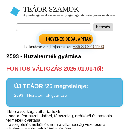
INGYENES CÉGALAPÍTÁS
+36 30 220 1100
Ha kérdése van, hívjon minket:
2593 - Huzaltermék gyártása
FONTOS VÁLTOZÁS 2025.01.01-től!
ÚJ TEÁOR '25 megfelelője:
2593 - Huzaltermék gyártása
Ebbe a szakágazatba tartozik:
- sodort fémhuzal, -kábel, fémszalag, drótkötél és hasonló
termékek gyártása
- a szigetelés nélküli és nem a villamosság vezetésére
alkalmazott szigetelt kábel gyártása