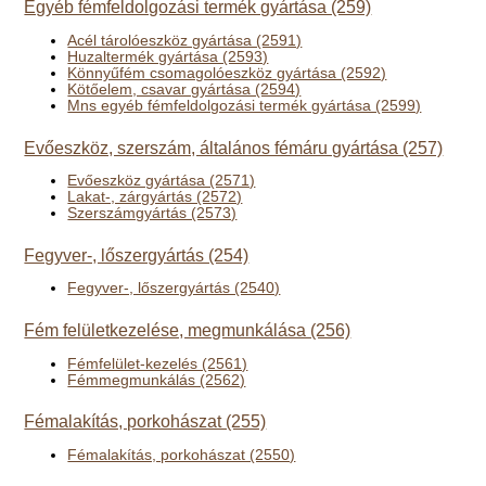
Egyéb fémfeldolgozási termék gyártása (259)
Acél tárolóeszköz gyártása (2591)
Huzaltermék gyártása (2593)
Könnyűfém csomagolóeszköz gyártása (2592)
Kötőelem, csavar gyártása (2594)
Mns egyéb fémfeldolgozási termék gyártása (2599)
Evőeszköz, szerszám, általános fémáru gyártása (257)
Evőeszköz gyártása (2571)
Lakat-, zárgyártás (2572)
Szerszámgyártás (2573)
Fegyver-, lőszergyártás (254)
Fegyver-, lőszergyártás (2540)
Fém felületkezelése, megmunkálása (256)
Fémfelület-kezelés (2561)
Fémmegmunkálás (2562)
Fémalakítás, porkohászat (255)
Fémalakítás, porkohászat (2550)