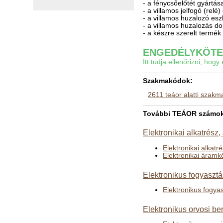
- a fénycsőelőtét gyártás
- a villamos jelfogó (relé
- a villamos huzalozó es
- a villamos huzalozás d
- a készre szerelt termé
ENGEDÉLYKÖTEL
Itt tudja ellenőrizni, ho
Szakmakódok:
2611 teáor alatti szak
További TEÁOR számok a
Elektronikai alkatrész,
Elektronikai alkatr
Elektronikai áramk
Elektronikus fogyasztá
Elektronikus fogyas
Elektronikus orvosi b