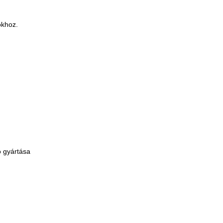
okhoz.
ó gyártása