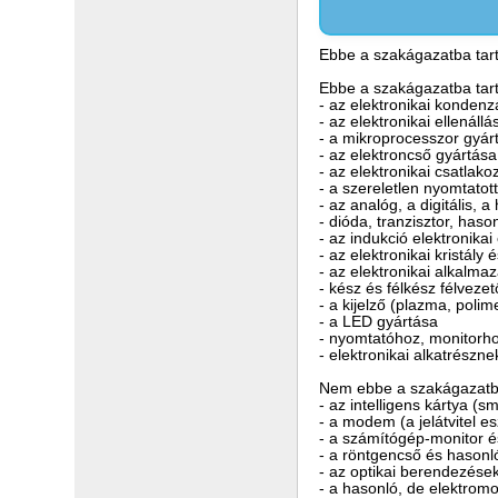
Ebbe a szakágazatba tart
Ebbe a szakágazatba tart
- az elektronikai kondenz
- az elektronikai ellenáll
- a mikroprocesszor gyár
- az elektroncső gyártása
- az elektronikai csatlak
- a szereletlen nyomtatot
- az analóg, a digitális, 
- dióda, tranzisztor, has
- az indukció elektronika
- az elektronikai kristály
- az elektronikai alkalm
- kész és félkész félvezet
- a kijelző (plazma, poli
- a LED gyártása
- nyomtatóhoz, monitorho
- elektronikai alkatrészn
Nem ebbe a szakágazatba
- az intelligens kártya (
- a modem (a jelátvitel e
- a számítógép-monitor é
- a röntgencső és hason
- az optikai berendezése
- a hasonló, de elektrom