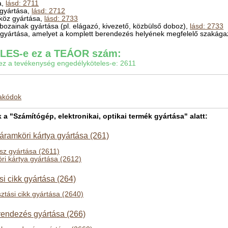
a,
lásd: 2711
) gyártása,
lásd: 2712
zköz gyártása,
lásd: 2733
obozainak gyártása (pl. elágazó, kivezető, közbülső doboz),
lásd: 2733
k gyártása, amelyet a komplett berendezés helyének megfelelő szakágaz
ES-e ez a TEÁOR szám:
gy ez a tevékenység engedélyköteles-e: 2611
makódok
 "Számítógép, elektronikai, optikai termék gyártása" alatt:
 áramköri kártya gyártása (261)
ész gyártása (2611)
öri kártya gyártása (2612)
si cikk gyártása (264)
ztási cikk gyártása (2640)
erendezés gyártása (266)