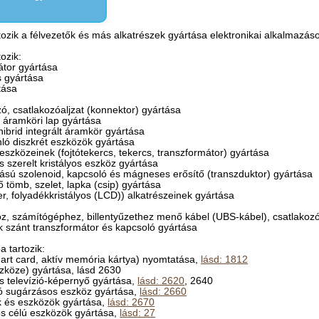
ozik a félvezetők és más alkatrészek gyártása elektronikai alkalmazás
ozik:
átor gyártása
ás gyártása
tása
ozó, csatlakozóaljzat (konnektor) gyártása
t áramköri lap gyártása
a hibrid integrált áramkör gyártása
onló diszkrét eszközök gyártása
i eszközeinek (fojtótekercs, tekercs, transzformátor) gyártása
 és szerelt kristályos eszköz gyártása
azású szolenoid, kapcsoló és mágneses erősítő (transzduktor) gyártása
ő tömb, szelet, lapka (csip) gyártása
mer, folyadékkristályos (LCD)) alkatrészeinek gyártása
z, számítógéphez, billentyűzethez menő kábel (UBS-kábel), csatlakoz
ek szánt transzformátor és kapcsoló gyártása
 tartozik:
smart card, aktív memória kártya) nyomtatása,
lásd: 1812
szköze) gyártása, lásd 2630
s televízió-képernyő gyártása,
lásd: 2620
, 2640
ló sugárzásos eszköz gyártása,
lásd: 2660
k és eszközök gyártása,
lásd: 2670
os célú eszközök gyártása,
lásd: 27