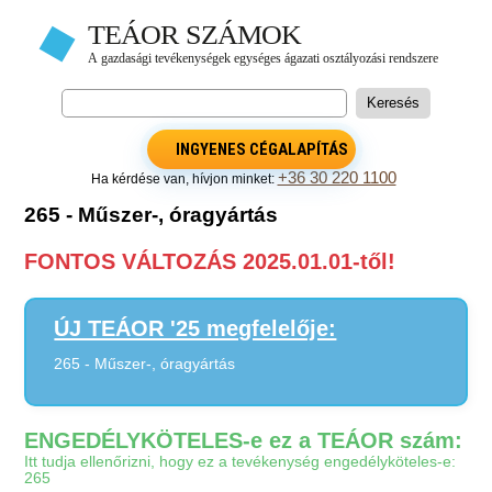
INGYENES CÉGALAPÍTÁS
+36 30 220 1100
Ha kérdése van, hívjon minket:
265 - Műszer-, óragyártás
FONTOS VÁLTOZÁS 2025.01.01-től!
ÚJ TEÁOR '25 megfelelője:
265 - Műszer-, óragyártás
ENGEDÉLYKÖTELES-e ez a TEÁOR szám:
Itt tudja ellenőrizni, hogy ez a tevékenység engedélyköteles-e:
265