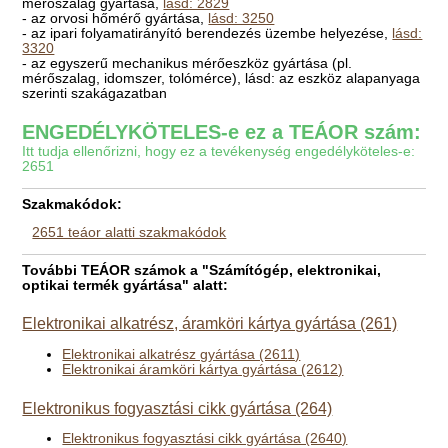
mérőszalag gyártása,
lásd: 2829
- az orvosi hőmérő gyártása,
lásd: 3250
- az ipari folyamatirányító berendezés üzembe helyezése,
lásd:
3320
- az egyszerű mechanikus mérőeszköz gyártása (pl.
mérőszalag, idomszer, tolómérce), lásd: az eszköz alapanyaga
szerinti szakágazatban
ENGEDÉLYKÖTELES-e ez a TEÁOR szám:
Itt tudja ellenőrizni, hogy ez a tevékenység engedélyköteles-e:
2651
Szakmakódok:
2651 teáor alatti szakmakódok
További TEÁOR számok a "Számítógép, elektronikai,
optikai termék gyártása" alatt:
Elektronikai alkatrész, áramköri kártya gyártása (261)
Elektronikai alkatrész gyártása (2611)
Elektronikai áramköri kártya gyártása (2612)
Elektronikus fogyasztási cikk gyártása (264)
Elektronikus fogyasztási cikk gyártása (2640)