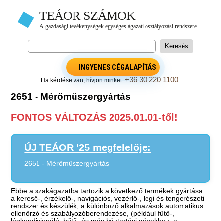
INGYENES CÉGALAPÍTÁS
+36 30 220 1100
Ha kérdése van, hívjon minket:
2651 - Mérőműszergyártás
FONTOS VÁLTOZÁS 2025.01.01-től!
ÚJ TEÁOR '25 megfelelője:
2651 - Mérőműszergyártás
Ebbe a szakágazatba tartozik a következő termékek gyártása:
a kereső-, érzékelő-, navigációs, vezérlő-, légi és tengerészeti
rendszer és készülék; a különböző alkalmazások automatikus
ellenőrző és szabályozóberendezése, (például fűtő-,
légkondicionáló, hűtő- és más háztartási gépekhez; a