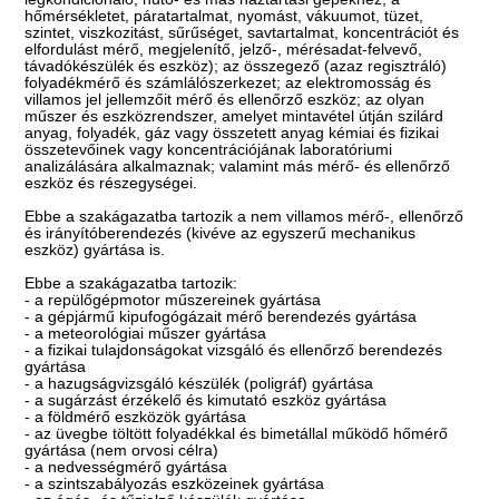
hőmérsékletet, páratartalmat, nyomást, vákuumot, tüzet,
szintet, viszkozitást, sűrűséget, savtartalmat, koncentrációt és
elfordulást mérő, megjelenítő, jelző-, mérésadat-felvevő,
távadókészülék és eszköz); az összegező (azaz regisztráló)
folyadékmérő és számlálószerkezet; az elektromosság és
villamos jel jellemzőit mérő és ellenőrző eszköz; az olyan
műszer és eszközrendszer, amelyet mintavétel útján szilárd
anyag, folyadék, gáz vagy összetett anyag kémiai és fizikai
összetevőinek vagy koncentrációjának laboratóriumi
analizálására alkalmaznak; valamint más mérő- és ellenőrző
eszköz és részegységei.
Ebbe a szakágazatba tartozik a nem villamos mérő-, ellenőrző
és irányítóberendezés (kivéve az egyszerű mechanikus
eszköz) gyártása is.
Ebbe a szakágazatba tartozik:
- a repülőgépmotor műszereinek gyártása
- a gépjármű kipufogógázait mérő berendezés gyártása
- a meteorológiai műszer gyártása
- a fizikai tulajdonságokat vizsgáló és ellenőrző berendezés
gyártása
- a hazugságvizsgáló készülék (poligráf) gyártása
- a sugárzást érzékelő és kimutató eszköz gyártása
- a földmérő eszközök gyártása
- az üvegbe töltött folyadékkal és bimetállal működő hőmérő
gyártása (nem orvosi célra)
- a nedvességmérő gyártása
- a szintszabályozás eszközeinek gyártása