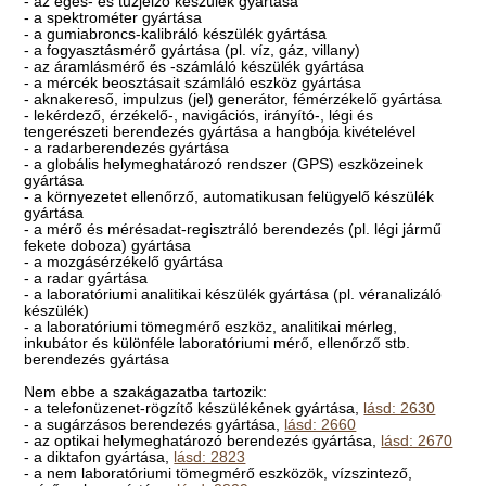
- az égés- és tűzjelző készülék gyártása
- a spektrométer gyártása
- a gumiabroncs-kalibráló készülék gyártása
- a fogyasztásmérő gyártása (pl. víz, gáz, villany)
- az áramlásmérő és -számláló készülék gyártása
- a mércék beosztásait számláló eszköz gyártása
- aknakereső, impulzus (jel) generátor, fémérzékelő gyártása
- lekérdező, érzékelő-, navigációs, irányító-, légi és
tengerészeti berendezés gyártása a hangbója kivételével
- a radarberendezés gyártása
- a globális helymeghatározó rendszer (GPS) eszközeinek
gyártása
- a környezetet ellenőrző, automatikusan felügyelő készülék
gyártása
- a mérő és mérésadat-regisztráló berendezés (pl. légi jármű
fekete doboza) gyártása
- a mozgásérzékelő gyártása
- a radar gyártása
- a laboratóriumi analitikai készülék gyártása (pl. véranalizáló
készülék)
- a laboratóriumi tömegmérő eszköz, analitikai mérleg,
inkubátor és különféle laboratóriumi mérő, ellenőrző stb.
berendezés gyártása
Nem ebbe a szakágazatba tartozik:
- a telefonüzenet-rögzítő készülékének gyártása,
lásd: 2630
- a sugárzásos berendezés gyártása,
lásd: 2660
- az optikai helymeghatározó berendezés gyártása,
lásd: 2670
- a diktafon gyártása,
lásd: 2823
- a nem laboratóriumi tömegmérő eszközök, vízszintező,