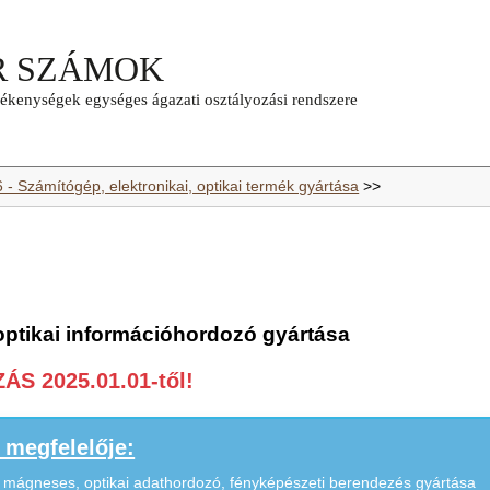
 - Számítógép, elektronikai, optikai termék gyártása
>>
optikai információhordozó gyártása
S 2025.01.01-től!
megfelelője:
, mágneses, optikai adathordozó, fényképészeti berendezés gyártása