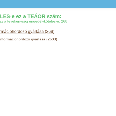
ES-e ez a TEÁOR szám:
gy ez a tevékenység engedélyköteles-e: 268
ormációhordozó gyártása (268)
információhordozó gyártása (2680)