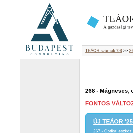
TEÁOR számok '08
>>
26
268 - Mágneses, 
FONTOS VÁLTOZÁ
ÚJ TEÁOR '25 
267 - Optikai eszköz