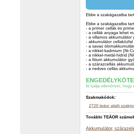
Ebbe a szakágazatba tart
Ebbe a szakágazatba tart
- a primer cellák és prim
- a cellák anyaga lehet m
- a villamos akkumulátor 
- akkumulátor cellaközfal 
- a savas ólomakkumulát
- a nikkel-kadmium (Ni-C
- a nikkel-metál-hidrid (
- a lítium akkumulátor gy
- a szárazcellás akkumul
- a nedves cellás akkumu
ENGEDÉLYKÖTEL
Itt tudja ellenőrizni, ho
Szakmakódok:
2720 teáor alatti szak
További TEÁOR számok a
Akkumulátor, szárazel