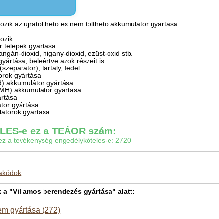
ozik az újratölthető és nem tölthető akkumulátor gyártása.
ozik:
er telepek gyártása:
angán-dioxid, higany-dioxid, ezüst-oxid stb.
gyártása, beleértve azok részeit is:
(szeparátor), tartály, fedél
orok gyártása
d) akkumulátor gyártása
NiMH) akkumulátor gyártása
ártása
átor gyártása
látorok gyártása
ES-e ez a TEÁOR szám:
gy ez a tevékenység engedélyköteles-e: 2720
makódok
 "Villamos berendezés gyártása" alatt:
em gyártása (272)