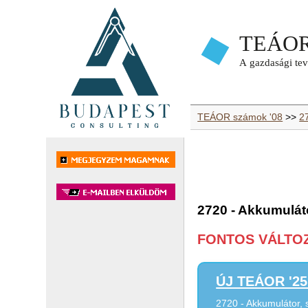
TEÁOR számok '08
>>
2
2720 - Akkumulát
FONTOS VÁLTOZÁ
ÚJ TEÁOR '25 
2720 - Akkumulátor,