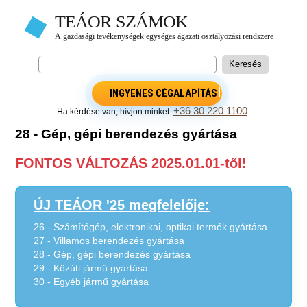
INGYENES CÉGALAPÍTÁS
+36 30 220 1100
Ha kérdése van, hívjon minket:
28 - Gép, gépi berendezés gyártása
FONTOS VÁLTOZÁS 2025.01.01-től!
ÚJ TEÁOR '25 megfelelője:
26 - Számítógép, elektronikai, optikai termék gyártása
27 - Villamos berendezés gyártása
28 - Gép, gépi berendezés gyártása
29 - Közúti jármű gyártása
30 - Egyéb jármű gyártása