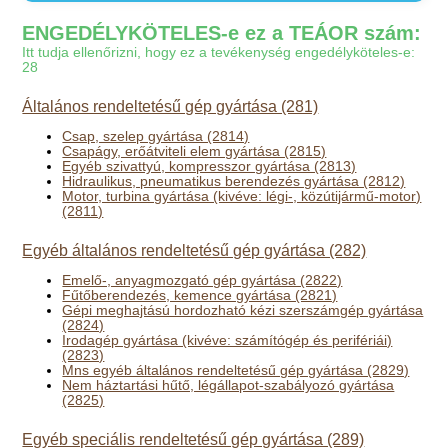
ENGEDÉLYKÖTELES-e ez a TEÁOR szám:
Itt tudja ellenőrizni, hogy ez a tevékenység engedélyköteles-e:
28
Általános rendeltetésű gép gyártása (281)
Csap, szelep gyártása (2814)
Csapágy, erőátviteli elem gyártása (2815)
Egyéb szivattyú, kompresszor gyártása (2813)
Hidraulikus, pneumatikus berendezés gyártása (2812)
Motor, turbina gyártása (kivéve: légi-, közútijármű-motor)
(2811)
Egyéb általános rendeltetésű gép gyártása (282)
Emelő-, anyagmozgató gép gyártása (2822)
Fűtőberendezés, kemence gyártása (2821)
Gépi meghajtású hordozható kézi szerszámgép gyártása
(2824)
Irodagép gyártása (kivéve: számítógép és perifériái)
(2823)
Mns egyéb általános rendeltetésű gép gyártása (2829)
Nem háztartási hűtő, légállapot-szabályozó gyártása
(2825)
Egyéb speciális rendeltetésű gép gyártása (289)