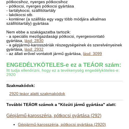
pótkocsihoz, nyerges pótkocsihoz
- pótkocsi, nyerges pótkocsi gyártása
- tartálykocsi, szállítótartály
- lakókocsi stb.
- konténer (a szállítás egy vagy több módjára alkalmas
szállítótartály) gyártása
Nem ebbe a szakágazatba tartozik:
- a speciális mezőgazdasági pótkocsi, nyergesvontató
gyártása,
lásd: 2830
- a gépjármű-karosszériák részegységeinek és szerelvényeinek
gyártása,
lásd: 2932
- az állati erővel vontatott jármű gyártása,
lásd: 3099
ENGEDÉLYKÖTELES-e ez a TEÁOR szám:
Itt tudja ellenőrizni, hogy ez a tevékenység engedélyköteles-e:
2920
Szakmakódok:
2920 teáor alatti szakmakódok
További TEÁOR számok a "Közúti jármű gyártása" alatt:
Gépjármű-karosszéria, pótkocsi gyártása (292)
Gépjármű-karosszéria, pótkocsi gyártása (2920)