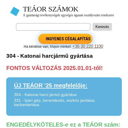
INGYENES CÉGALAPÍTÁS
+36 30 220 1100
Ha kérdése van, hívjon minket:
304 - Katonai harcjármű gyártása
FONTOS VÁLTOZÁS 2025.01.01-től!
ÚJ TEÁOR '25 megfelelője:
304 - Katonai harci jármű gyártása
331 - Ipari gép, berendezés, eszköz javítása,
karbantartása
ENGEDÉLYKÖTELES-e ez a TEÁOR szám: