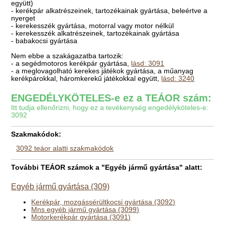
együtt)
- kerékpár alkatrészeinek, tartozékainak gyártása, beleértve a
nyerget
- kerekesszék gyártása, motorral vagy motor nélkül
- kerekesszék alkatrészeinek, tartozékainak gyártása
- babakocsi gyártása
Nem ebbe a szakágazatba tartozik:
- a segédmotoros kerékpár gyártása,
lásd: 3091
- a meglovagolható kerekes játékok gyártása, a műanyag
kerékpárokkal, háromkerekű játékokkal együtt,
lásd: 3240
ENGEDÉLYKÖTELES-e ez a TEÁOR szám:
Itt tudja ellenőrizni, hogy ez a tevékenység engedélyköteles-e:
3092
Szakmakódok:
3092 teáor alatti szakmakódok
További TEÁOR számok a "Egyéb jármű gyártása" alatt:
Egyéb jármű gyártása (309)
Kerékpár, mozgássérültkocsi gyártása (3092)
Mns egyéb jármű gyártása (3099)
Motorkerékpár gyártása (3091)