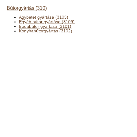
Bútorgyártás (310)
Ágybetét gyártása (3103)
Egyéb bútor gyártása (3109)
Irodabútor gyártása (3101)
Konyhabútorgyártás (3102)