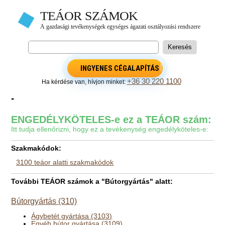
INGYENES CÉGALAPÍTÁS
+36 30 220 1100
Ha kérdése van, hívjon minket:
-
ENGEDÉLYKÖTELES-e ez a TEÁOR szám:
Itt tudja ellenőrizni, hogy ez a tevékenység engedélyköteles-e:
Szakmakódok:
3100 teáor alatti szakmakódok
További TEÁOR számok a "Bútorgyártás" alatt:
Bútorgyártás (310)
Ágybetét gyártása (3103)
Egyéb bútor gyártása (3109)