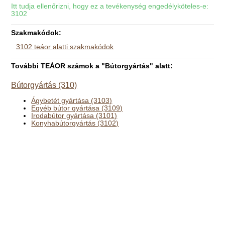
Itt tudja ellenőrizni, hogy ez a tevékenység engedélyköteles-e:
3102
Szakmakódok:
3102 teáor alatti szakmakódok
További TEÁOR számok a "Bútorgyártás" alatt:
Bútorgyártás (310)
Ágybetét gyártása (3103)
Egyéb bútor gyártása (3109)
Irodabútor gyártása (3101)
Konyhabútorgyártás (3102)