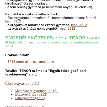
tartalmazó) ékszer gyártása,
- a fém óraszíj gyártása (a nemesfém anyagú kivételével).
Nem ebbe a szakágazatba tartozik:
- ékszergyártás nemesfémből, nemesfémmel bevont fémből,
lásd: 3212
- a drágakövet tartalmazó ékszer gyártása,
lásd: 3212
- az óraszíj gyártása nemesfémből,
lásd: 3212
ENGEDÉLYKÖTELES-e ez a TEÁOR szám:
Itt tudja ellenőrizni, hogy ez a tevékenység engedélyköteles-e:
3213
Szakmakódok:
3213 teáor alatti szakmakódok
További TEÁOR számok a "Egyéb feldolgozóipari
tevékenység" alatt:
Ékszergyártás (321)
Divatékszer gyártása (3213)
Ékszergyártás (3212)
Érmegyártás (3211)