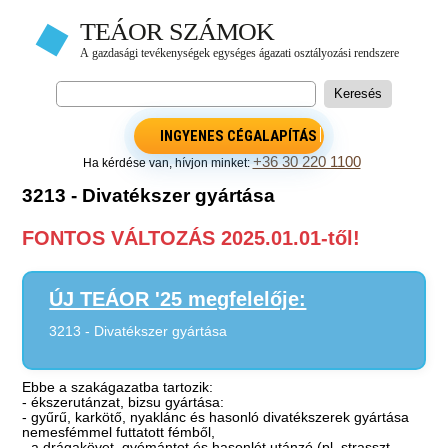
INGYENES CÉGALAPÍTÁS
+36 30 220 1100
Ha kérdése van, hívjon minket:
3213 - Divatékszer gyártása
FONTOS VÁLTOZÁS 2025.01.01-től!
ÚJ TEÁOR '25 megfelelője:
3213 - Divatékszer gyártása
Ebbe a szakágazatba tartozik:
- ékszerutánzat, bizsu gyártása:
- gyűrű, karkötő, nyaklánc és hasonló divatékszerek gyártása
nemesfémmel futtatott fémből,
- a drágakövet, gyémántot és hasonlót utánzó (pl. strasszt