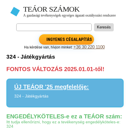
INGYENES CÉGALAPÍTÁS
+36 30 220 1100
Ha kérdése van, hívjon minket:
324 - Játékgyártás
FONTOS VÁLTOZÁS 2025.01.01-től!
ÚJ TEÁOR '25 megfelelője:
324 - Játékgyártás
ENGEDÉLYKÖTELES-e ez a TEÁOR szám:
Itt tudja ellenőrizni, hogy ez a tevékenység engedélyköteles-e:
324