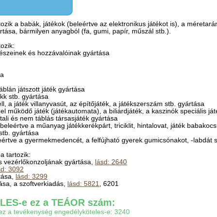
ozik a babák, játékok (beleértve az elektronikus játékot is), a méreta
yártása, bármilyen anyagból (fa, gumi, papír, műszál stb.).
ozik:
észeinek és hozzávalóinak gyártása
sa
áblán játszott játék gyártása
akk stb. gyártása
ell, a játék villanyvasút, az építőjáték, a játékszerszám stb. gyártása
l működő játék (játékautomata), a biliárdjáték, a kaszinók speciális já
ztali és nem táblás társasjáték gyártása
beleértve a műanyag játékkerékpárt, triciklit, hintalovat, játék babakocsi
 stb. gyártása
leértve a gyermekmedencét, a felfújható gyerek gumicsónakot, -labdát s
 tartozik:
us vezérlőkonzoljának gyártása,
lásd: 2640
sd: 3092
tása,
lásd: 3299
ása, a szoftverkiadás,
lásd: 5821
, 6201
ES-e ez a TEÁOR szám:
gy ez a tevékenység engedélyköteles-e: 3240