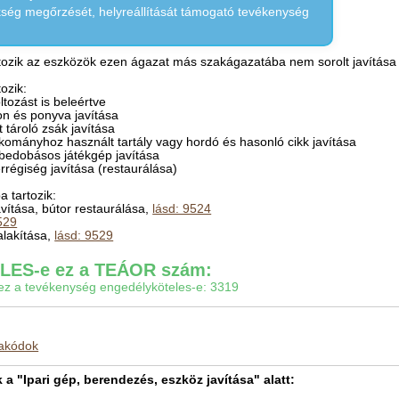
ökség megőrzését, helyreállítását támogató tevékenység
ozik az eszközök ezen ágazat más szakágazatába nem sorolt javítása 
ozik:
oltozást is beleértve
zon és ponyva javítása
 tároló zsák javítása
akományhoz használt tartály vagy hordó és hasonló cikk javítása
bedobásos játékgép javítása
régiség javítása (restaurálása)
 tartozik:
javítása, bútor restaurálása,
lásd: 9524
529
alakítása,
lásd: 9529
ES-e ez a TEÁOR szám:
gy ez a tevékenység engedélyköteles-e: 3319
makódok
 "Ipari gép, berendezés, eszköz javítása" alatt: