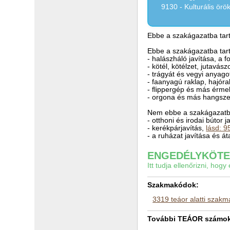
9130 - Kulturális ör
Ebbe a szakágazatba tart
Ebbe a szakágazatba tart
- halászháló javítása, a f
- kötél, kötélzet, jutavás
- trágyát és vegyi anyagot
- faanyagú raklap, hajór
- flippergép és más érme
- orgona és más hangszer
Nem ebbe a szakágazatba
- otthoni és irodai bútor 
- kerékpárjavítás,
lásd: 9
- a ruházat javítása és át
ENGEDÉLYKÖTEL
Itt tudja ellenőrizni, ho
Szakmakódok:
3319 teáor alatti szak
További TEÁOR számok a