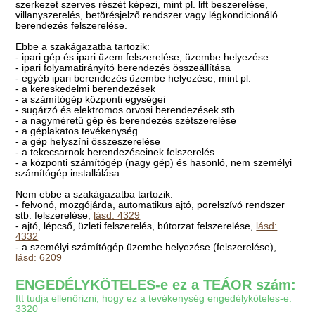
szerkezet szerves részét képezi, mint pl. lift beszerelése,
villanyszerelés, betörésjelző rendszer vagy légkondicionáló
berendezés felszerelése.
Ebbe a szakágazatba tartozik:
- ipari gép és ipari üzem felszerelése, üzembe helyezése
- ipari folyamatirányító berendezés összeállítása
- egyéb ipari berendezés üzembe helyezése, mint pl.
- a kereskedelmi berendezések
- a számítógép központi egységei
- sugárzó és elektromos orvosi berendezések stb.
- a nagyméretű gép és berendezés szétszerelése
- a géplakatos tevékenység
- a gép helyszíni összeszerelése
- a tekecsarnok berendezéseinek felszerelés
- a központi számítógép (nagy gép) és hasonló, nem személyi
számítógép installálása
Nem ebbe a szakágazatba tartozik:
- felvonó, mozgójárda, automatikus ajtó, porelszívó rendszer
stb. felszerelése,
lásd: 4329
- ajtó, lépcső, üzleti felszerelés, bútorzat felszerelése,
lásd:
4332
- a személyi számítógép üzembe helyezése (felszerelése),
lásd: 6209
ENGEDÉLYKÖTELES-e ez a TEÁOR szám:
Itt tudja ellenőrizni, hogy ez a tevékenység engedélyköteles-e:
3320