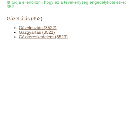
Itt tudja ellenőrizni, hogy ez a tevékenység engedélyköteles-e:
352
Gázellátás (352)
Gázelosztás (3522)
Gázgyártás (3521)
Gázkereskedelem (3523)