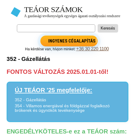
INGYENES CÉGALAPÍTÁS
+36 30 220 1100
Ha kérdése van, hívjon minket:
352 - Gázellátás
FONTOS VÁLTOZÁS 2025.01.01-től!
ÚJ TEÁOR '25 megfelelője:
352 - Gázellátás
354 - Villamos energiával és földgázzal foglalkozó
brókerek és ügynökök tevékenysége
ENGEDÉLYKÖTELES-e ez a TEÁOR szám: