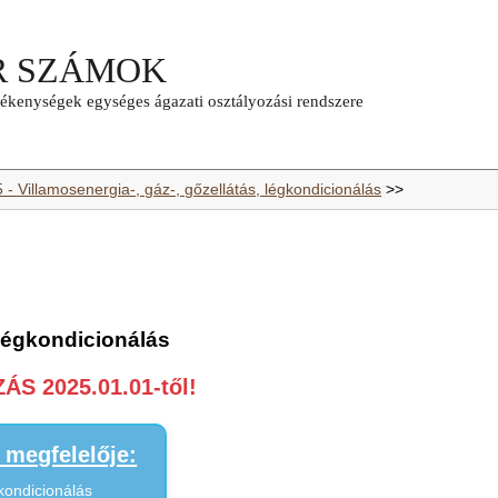
 - Villamosenergia-, gáz-, gőzellátás, légkondicionálás
>>
 légkondicionálás
S 2025.01.01-től!
megfelelője:
gkondicionálás