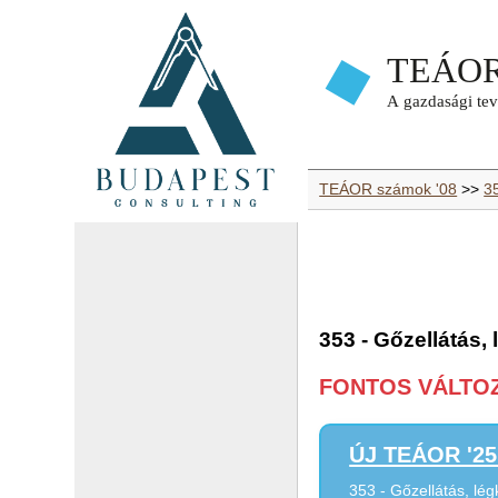
TEÁOR számok '08
>>
35
353 - Gőzellátás,
FONTOS VÁLTOZÁ
ÚJ TEÁOR '25 
353 - Gőzellátás, lé