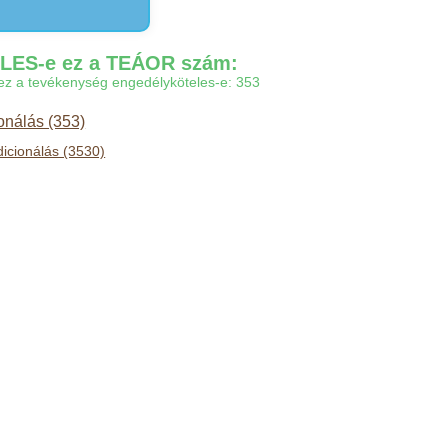
ES-e ez a TEÁOR szám:
gy ez a tevékenység engedélyköteles-e: 353
onálás (353)
dicionálás (3530)