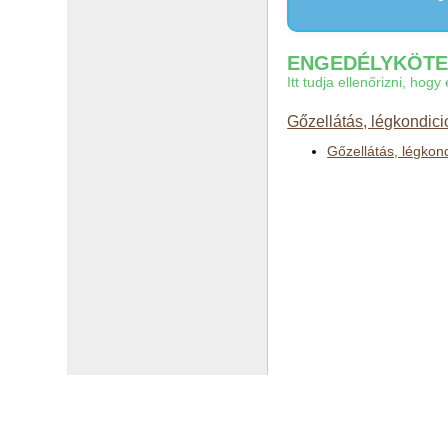
ENGEDÉLYKÖTEL
Itt tudja ellenőrizni, ho
Gőzellátás, légkondici
Gőzellátás, légkon