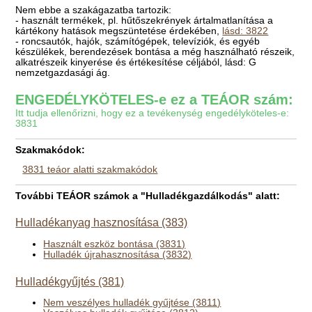
Nem ebbe a szakágazatba tartozik:
- használt termékek, pl. hűtőszekrények ártalmatlanítása a
kártékony hatások megszüntetése érdekében,
lásd: 3822
- roncsautók, hajók, számítógépek, televíziók, és egyéb
készülékek, berendezések bontása a még használható részeik,
alkatrészeik kinyerése és értékesítése céljából, lásd: G
nemzetgazdasági ág.
ENGEDÉLYKÖTELES-e ez a TEÁOR szám:
Itt tudja ellenőrizni, hogy ez a tevékenység engedélyköteles-e:
3831
Szakmakódok:
3831 teáor alatti szakmakódok
További TEÁOR számok a "Hulladékgazdálkodás" alatt:
Hulladékanyag hasznosítása (383)
Használt eszköz bontása (3831)
Hulladék újrahasznosítása (3832)
Hulladékgyűjtés (381)
Nem veszélyes hulladék gyűjtése (3811)