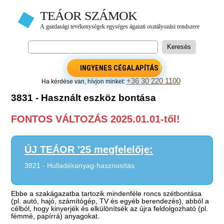
INGYENES CÉGALAPÍTÁS
+36 30 220 1100
Ha kérdése van, hívjon minket:
3831 - Használt eszköz bontása
FONTOS VÁLTOZÁS 2025.01.01-től!
ÚJ TEÁOR '25 megfelelője:
3821 - Hulladékanyag-hasznosítás
Ebbe a szakágazatba tartozik mindenféle roncs szétbontása
(pl. autó, hajó, számítógép, TV és egyéb berendezés), abból a
célból, hogy kinyerjék és elkülönítsék az újra feldolgozható (pl.
fémmé, papírrá) anyagokat.