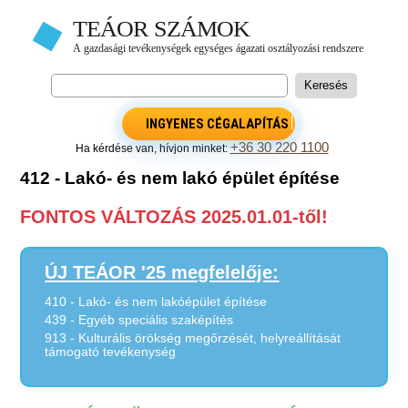
INGYENES CÉGALAPÍTÁS
+36 30 220 1100
Ha kérdése van, hívjon minket:
412 - Lakó- és nem lakó épület építése
FONTOS VÁLTOZÁS 2025.01.01-től!
ÚJ TEÁOR '25 megfelelője:
410 - Lakó- és nem lakóépület építése
439 - Egyéb speciális szaképítés
913 - Kulturális örökség megőrzését, helyreállítását
támogató tevékenység