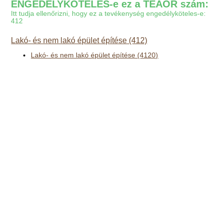
ENGEDÉLYKÖTELES-e ez a TEÁOR szám:
Itt tudja ellenőrizni, hogy ez a tevékenység engedélyköteles-e:
412
Lakó- és nem lakó épület építése (412)
Lakó- és nem lakó épület építése (4120)