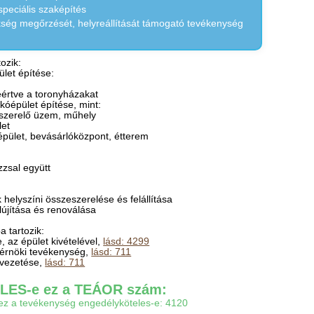
speciális szaképítés
ökség megőrzését, helyreállítását támogató tevékenység
ozik:
ület építése:
eértve a toronyházakat
kóépület építése, mint:
zeszerelő üzem, műhely
let
épület, bevásárlóközpont, étterem
zzsal együtt
 helyszíni összeszerelése és felállítása
lújítása és renoválása
 tartozik:
e, az épület kivételével,
lásd: 4299
mérnöki tevékenység,
lásd: 711
t vezetése,
lásd: 711
ES-e ez a TEÁOR szám:
gy ez a tevékenység engedélyköteles-e: 4120