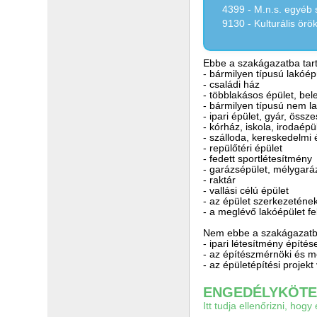
4399 - M.n.s. egyéb 
9130 - Kulturális ör
Ebbe a szakágazatba tart
- bármilyen típusú lakóép
- családi ház
- többlakásos épület, bel
- bármilyen típusú nem la
- ipari épület, gyár, öss
- kórház, iskola, irodaépü
- szálloda, kereskedelmi 
- repülőtéri épület
- fedett sportlétesítmény
- garázsépület, mélygará
- raktár
- vallási célú épület
- az épület szerkezetének
- a meglévő lakóépület fe
Nem ebbe a szakágazatba
- ipari létesítmény építés
- az építészmérnöki és 
- az épületépítési projek
ENGEDÉLYKÖTEL
Itt tudja ellenőrizni, ho