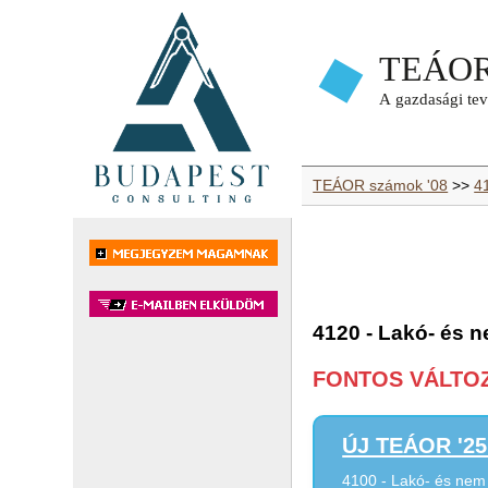
TEÁOR számok '08
>>
4
4120 - Lakó- és n
FONTOS VÁLTOZÁ
ÚJ TEÁOR '25 
4100 - Lakó- és nem 