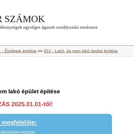
1 - Épületek építése
>>
412 - Lakó- és nem lakó épület építése
em lakó épület építése
S 2025.01.01-től!
megfelelője:
lakóépület építése