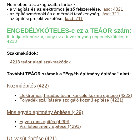
Nem ebbe a szakágazatba tartozik:
- a világítás és az elektromos jelző felszerelése,
lásd: 4321
- az építészmérnöki és a mérnöki tevékenység,
lásd: 711
- az építési projekt vezetése,
lásd: 711
ENGEDÉLYKÖTELES-e ez a TEÁOR szám:
Itt tudja ellenőrizni, hogy ez a tevékenység engedélyköteles-e:
4213
Szakmakódok:
4213 teáor alatti szakmakódok
További TEÁOR számok a "Egyéb építmény építése" alatt:
Közműépítés (422)
Elektromos, híradás-technikai célú közmű építése (4222)
Folyadék szállítására szolgáló közmű építése (4221)
Mns egyéb építmény építése (429)
Egyéb mns építés (4299)
Vízi létesítmény építése (4291)
Út, vasút építése (421)