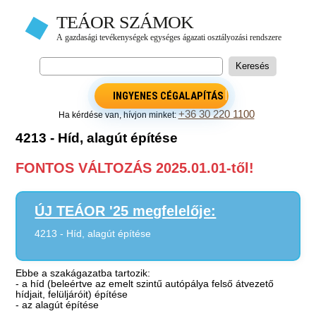
INGYENES CÉGALAPÍTÁS
+36 30 220 1100
Ha kérdése van, hívjon minket:
4213 - Híd, alagút építése
FONTOS VÁLTOZÁS 2025.01.01-től!
ÚJ TEÁOR '25 megfelelője:
4213 - Híd, alagút építése
Ebbe a szakágazatba tartozik:
- a híd (beleértve az emelt szintű autópálya felső átvezető
hídjait, felüljáróit) építése
- az alagút építése