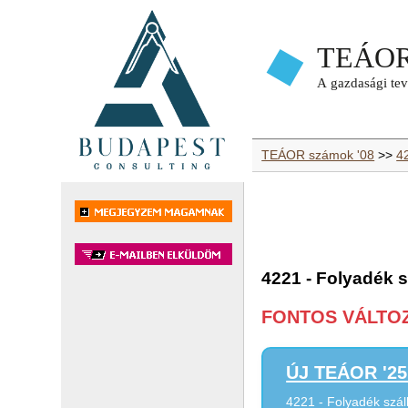
TEÁOR számok '08
>>
4
4221 - Folyadék s
FONTOS VÁLTOZÁ
ÚJ TEÁOR '25 
4221 - Folyadék szál