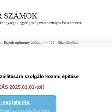
2 - Egyéb építmény építése
>>
422 - Közműépítés
zállítására szolgáló közmű építése
S 2025.01.01-től!
megfelelője:
lítására szolgáló közmű építése