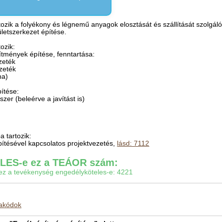
ozik a folyékony és légnemű anyagok elosztását és szállítását szolgá
letszerkezet építése.
ozik:
ítmények építése, fenntartása:
ezeték
ezeték
na)
ítése:
zer (beleérve a javítást is)
 tartozik:
ítésével kapcsolatos projektvezetés,
lásd: 7112
ES-e ez a TEÁOR szám:
gy ez a tevékenység engedélyköteles-e: 4221
makódok