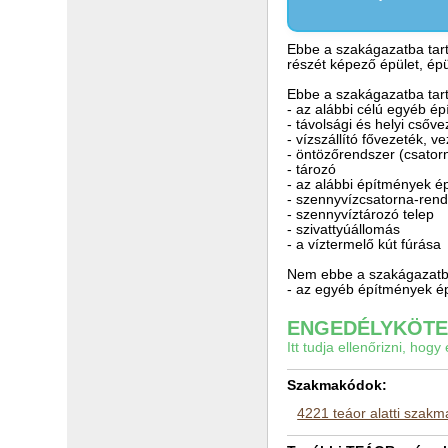
Ebbe a szakágazatba tart
részét képező épület, épü
Ebbe a szakágazatba tart
- az alábbi célú egyéb ép
- távolsági és helyi csőv
- vízszállító fővezeték, v
- öntözőrendszer (csator
- tározó
- az alábbi építmények ép
- szennyvízcsatorna-rends
- szennyvíztározó telep
- szivattyúállomás
- a víztermelő kút fúrása
Nem ebbe a szakágazatba
- az egyéb építmények ép
ENGEDÉLYKÖTEL
Itt tudja ellenőrizni, ho
Szakmakódok:
4221 teáor alatti szak