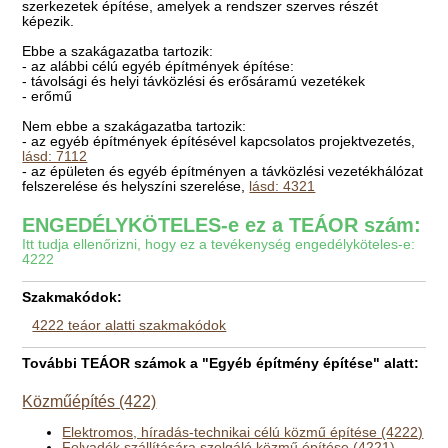
szerkezetek építése, amelyek a rendszer szerves részét
képezik.
Ebbe a szakágazatba tartozik:
- az alábbi célú egyéb építmények építése:
- távolsági és helyi távközlési és erősáramú vezetékek
- erőmű
Nem ebbe a szakágazatba tartozik:
- az egyéb építmények építésével kapcsolatos projektvezetés,
lásd: 7112
- az épületen és egyéb építményen a távközlési vezetékhálózat
felszerelése és helyszíni szerelése,
lásd: 4321
ENGEDÉLYKÖTELES-e ez a TEÁOR szám:
Itt tudja ellenőrizni, hogy ez a tevékenység engedélyköteles-e:
4222
Szakmakódok:
4222 teáor alatti szakmakódok
További TEÁOR számok a "Egyéb építmény építése" alatt:
Közműépítés (422)
Elektromos, híradás-technikai célú közmű építése (4222)
Folyadék szállítására szolgáló közmű építése (4221)