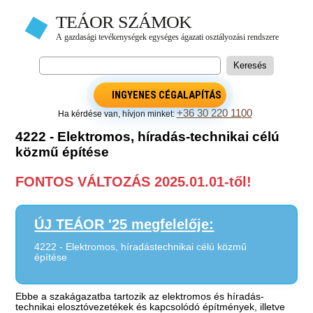
INGYENES CÉGALAPÍTÁS
+36 30 220 1100
Ha kérdése van, hívjon minket:
4222 - Elektromos, híradás-technikai célú
közmű építése
FONTOS VÁLTOZÁS 2025.01.01-től!
ÚJ TEÁOR '25 megfelelője:
4222 - Elektromos, híradástechnikai célú közmű
építése
Ebbe a szakágazatba tartozik az elektromos és híradás-
technikai elosztóvezetékek és kapcsolódó építmények, illetve