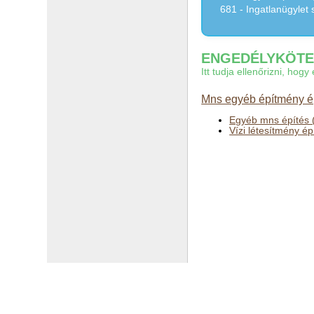
681 - Ingatlanügylet s
ENGEDÉLYKÖTEL
Itt tudja ellenőrizni, ho
Mns egyéb építmény ép
Egyéb mns építés 
Vízi létesítmény ép