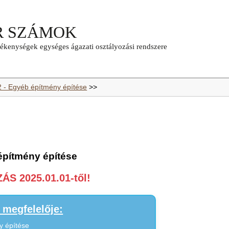
2 - Egyéb építmény építése
>>
építmény építése
S 2025.01.01-től!
megfelelője:
y építése