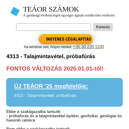
INGYENES CÉGALAPÍTÁS
+36 30 220 1100
Ha kérdése van, hívjon minket:
4313 - Talajmintavétel, próbafúrás
FONTOS VÁLTOZÁS 2025.01.01-től!
ÚJ TEÁOR '25 megfelelője:
4313 - Talajmintavétel, próbafúrás
Ebbe a szakágazatba tartozik:
- próbafúrás és a talajmintavétel építési, geofizikai, geológiai és
hasonló célokra
Nem ebbe a szakágazatba tartozik: