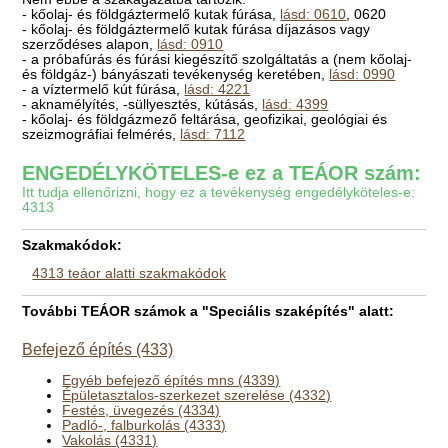
- kőolaj- és földgáztermelő kutak fúrása,
lásd: 0610
, 0620
- kőolaj- és földgáztermelő kutak fúrása díjazásos vagy
szerződéses alapon,
lásd: 0910
- a próbafúrás és fúrási kiegészítő szolgáltatás a (nem kőolaj-
és földgáz-) bányászati tevékenység keretében,
lásd: 0990
- a víztermelő kút fúrása,
lásd: 4221
- aknamélyítés, -süllyesztés, kútásás,
lásd: 4399
- kőolaj- és földgázmező feltárása, geofizikai, geológiai és
szeizmográfiai felmérés,
lásd: 7112
ENGEDÉLYKÖTELES-e ez a TEÁOR szám:
Itt tudja ellenőrizni, hogy ez a tevékenység engedélyköteles-e:
4313
Szakmakódok:
4313 teáor alatti szakmakódok
További TEÁOR számok a "Speciális szaképítés" alatt:
Befejező építés (433)
Egyéb befejező építés mns (4339)
Épületasztalos-szerkezet szerelése (4332)
Festés, üvegezés (4334)
Padló-, falburkolás (4333)
Vakolás (4331)