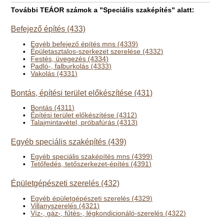
További TEÁOR számok a "Speciális szaképítés" alatt:
Befejező építés (433)
Egyéb befejező építés mns (4339)
Épületasztalos-szerkezet szerelése (4332)
Festés, üvegezés (4334)
Padló-, falburkolás (4333)
Vakolás (4331)
Bontás, építési terület előkészítése (431)
Bontás (4311)
Építési terület előkészítése (4312)
Talajmintavétel, próbafúrás (4313)
Egyéb speciális szaképítés (439)
Egyéb speciális szaképítés mns (4399)
Tetőfedés, tetőszerkezet-építés (4391)
Épületgépészeti szerelés (432)
Egyéb épületgépészeti szerelés (4329)
Villanyszerelés (4321)
Víz-, gáz-, fűtés-, légkondicionáló-szerelés (4322)