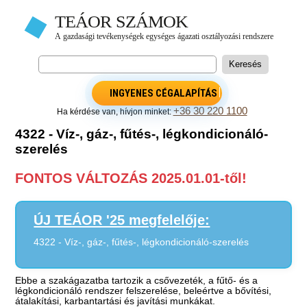
INGYENES CÉGALAPÍTÁS
+36 30 220 1100
Ha kérdése van, hívjon minket:
4322 - Víz-, gáz-, fűtés-, légkondicionáló-
szerelés
FONTOS VÁLTOZÁS 2025.01.01-től!
ÚJ TEÁOR '25 megfelelője:
4322 - Víz-, gáz-, fűtés-, légkondicionáló-szerelés
Ebbe a szakágazatba tartozik a csővezeték, a fűtő- és a
légkondicionáló rendszer felszerelése, beleértve a bővítési,
átalakítási, karbantartási és javítási munkákat.