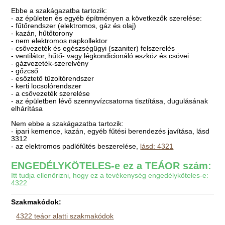
Ebbe a szakágazatba tartozik:
- az épületen és egyéb építményen a következők szerelése:
- fűtőrendszer (elektromos, gáz és olaj)
- kazán, hűtőtorony
- nem elektromos napkollektor
- csővezeték és egészségügyi (szaniter) felszerelés
- ventilátor, hűtő- vagy légkondicionáló eszköz és csövei
- gázvezeték-szerelvény
- gőzcső
- esőztető tűzoltórendszer
- kerti locsolórendszer
- a csővezeték szerelése
- az épületben lévő szennyvízcsatorna tisztítása, dugulásának
elhárítása
Nem ebbe a szakágazatba tartozik:
- ipari kemence, kazán, egyéb fűtési berendezés javítása, lásd
3312
- az elektromos padlófűtés beszerelése,
lásd: 4321
ENGEDÉLYKÖTELES-e ez a TEÁOR szám:
Itt tudja ellenőrizni, hogy ez a tevékenység engedélyköteles-e:
4322
Szakmakódok:
4322 teáor alatti szakmakódok