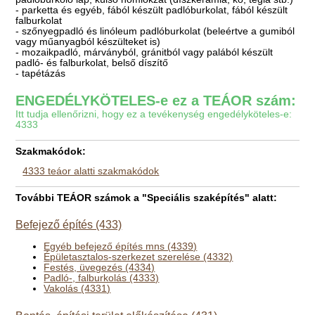
- parketta és egyéb, fából készült padlóburkolat, fából készült
falburkolat
- szőnyegpadló és linóleum padlóburkolat (beleértve a gumiból
vagy műanyagból készülteket is)
- mozaikpadló, márványból, gránitból vagy palából készült
padló- és falburkolat, belső díszítő
- tapétázás
ENGEDÉLYKÖTELES-e ez a TEÁOR szám:
Itt tudja ellenőrizni, hogy ez a tevékenység engedélyköteles-e:
4333
Szakmakódok:
4333 teáor alatti szakmakódok
További TEÁOR számok a "Speciális szaképítés" alatt:
Befejező építés (433)
Egyéb befejező építés mns (4339)
Épületasztalos-szerkezet szerelése (4332)
Festés, üvegezés (4334)
Padló-, falburkolás (4333)
Vakolás (4331)