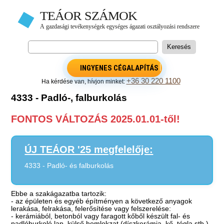
INGYENES CÉGALAPÍTÁS
+36 30 220 1100
Ha kérdése van, hívjon minket:
4333 - Padló-, falburkolás
FONTOS VÁLTOZÁS 2025.01.01-től!
ÚJ TEÁOR '25 megfelelője:
4333 - Padló- és falburkolás
Ebbe a szakágazatba tartozik:
- az épületen és egyéb építményen a következő anyagok
lerakása, felrakása, felerősítése vagy felszerelése:
- kerámiából, betonból vagy faragott kőből készült fal- és
padlóburkoló lap, külső homlokzat (díszkerámia, kő, tégla stb.)