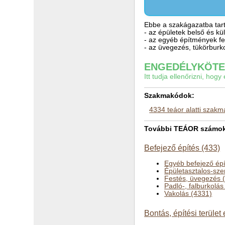
Ebbe a szakágazatba tart
- az épületek belső és kü
- az egyéb építmények f
- az üvegezés, tükörburk
ENGEDÉLYKÖTEL
Itt tudja ellenőrizni, ho
Szakmakódok:
4334 teáor alatti szak
További TEÁOR számok a
Befejező építés (433)
Egyéb befejező ép
Épületasztalos-sze
Festés, üvegezés 
Padló-, falburkolás
Vakolás (4331)
Bontás, építési terület