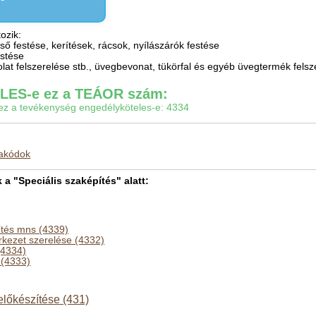
ozik:
lső festése, kerítések, rácsok, nyílászárók festése
estése
olat felszerelése stb., üvegbevonat, tükörfal és egyéb üvegtermék fels
ES-e ez a TEÁOR szám:
gy ez a tevékenység engedélyköteles-e: 4334
makódok
 "Speciális szaképítés" alatt:
ítés mns (4339)
rkezet szerelése (4332)
(4334)
 (4333)
 előkészítése (431)