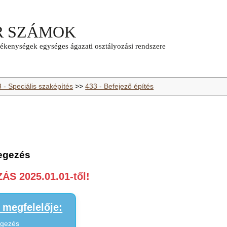
 - Speciális szaképítés
>>
433 - Befejező építés
vegezés
S 2025.01.01-től!
megfelelője:
egezés