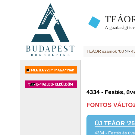
TEÁOR számok '08
>>
43
4334 - Festés, ü
FONTOS VÁLTOZÁ
ÚJ TEÁOR '25 
4334 - Festés és üv