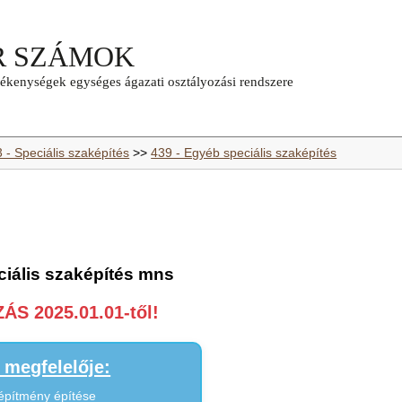
 - Speciális szaképítés
>>
439 - Egyéb speciális szaképítés
ciális szaképítés mns
S 2025.01.01-től!
megfelelője:
 építmény építése