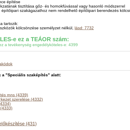
nce építése
okzatának tisztítása gőz- és homokfúvással vagy hasonló módszerrel
s, építőipari szakágazathoz nem rendelhető építőipari berendezés kölc
 tartozik:
 eszközök kölcsönzése személyzet nélkül,
lásd: 7732
ES-e ez a TEÁOR szám:
gy ez a tevékenység engedélyköteles-e: 4399
makódok
 "Speciális szaképítés" alatt:
ítés mns (4339)
rkezet szerelése (4332)
(4334)
 (4333)
 előkészítése (431)