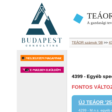
TEÁOR számok '08
>>
43
4399 - Egyéb spe
FONTOS VÁLTOZÁ
ÚJ TEÁOR '25 
4299 - M.n.s. egyéb