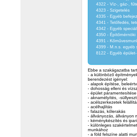
4322 - Víz-, gáz-, fű
4323 - Szigetelés
4335 - Egyéb befejez
4341 - Tetőfedés, te
4342 - Egyéb speciál
4350 - Építőmérnöki
4391 - Kőművesmun
4399 - M.n.s. egyéb 
8122 - Egyéb épület-,
Ebbe a szakágazatba tart
- a különböző építmények
berendezést igényel:
- alapok építése, beleértv
- dohosság elleni és vízs
- épület páramentesítése
- aknamélyítés, -süllyesz
- acélszerkezetek felállít
- acélhajlítás
- falazás, kőlerakás
- állványozás, állványon 
- kéménykészítés és ipar
- különleges szakértelme
munkához
- a föld felszíne alatti mu