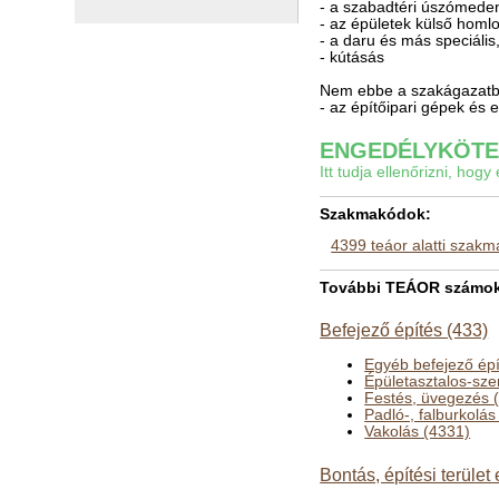
- a szabadtéri úszómede
- az épületek külső homl
- a daru és más speciáli
- kútásás
Nem ebbe a szakágazatba
- az építőipari gépek és
ENGEDÉLYKÖTEL
Itt tudja ellenőrizni, ho
Szakmakódok:
4399 teáor alatti szak
További TEÁOR számok a
Befejező építés (433)
Egyéb befejező ép
Épületasztalos-sze
Festés, üvegezés 
Padló-, falburkolás
Vakolás (4331)
Bontás, építési terület