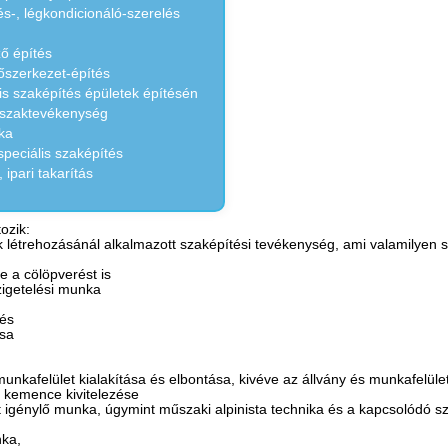
tés-, légkondicionáló-szerelés
ő építés
tőszerkezet-építés
is szaképítés épületek építésén
 szaktevékenység
ka
speciális szaképítés
 ipari takarítás
ozik:
 létrehozásánál alkalmazott szaképítési tevékenység, ami valamilyen 
e a cölöpverést is
zigetelési munka
tés
ása
munkafelület kialakítása és elbontása, kivéve az állvány és munkafelül
i kemence kivitelezése
t igénylő munka, úgymint műszaki alpinista technika és a kapcsolódó s
nka,