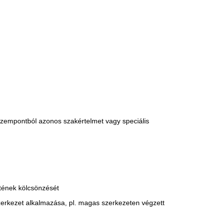
szempontból azonos szakértelmet vagy speciális
etének kölcsönzését
zerkezet alkalmazása, pl. magas szerkezeten végzett