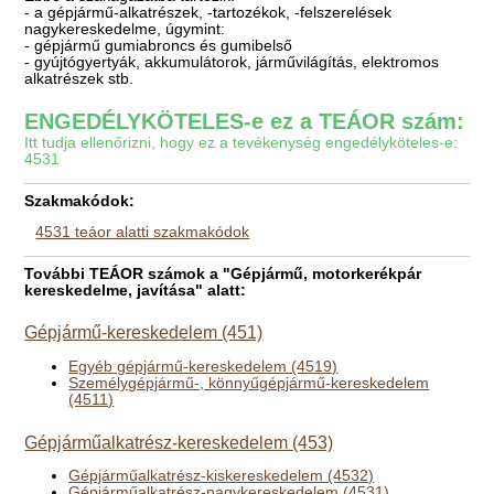
- a gépjármű-alkatrészek, -tartozékok, -felszerelések
nagykereskedelme, úgymint:
- gépjármű gumiabroncs és gumibelső
- gyújtógyertyák, akkumulátorok, járművilágítás, elektromos
alkatrészek stb.
ENGEDÉLYKÖTELES-e ez a TEÁOR szám:
Itt tudja ellenőrizni, hogy ez a tevékenység engedélyköteles-e:
4531
Szakmakódok:
4531 teáor alatti szakmakódok
További TEÁOR számok a "Gépjármű, motorkerékpár
kereskedelme, javítása" alatt:
Gépjármű-kereskedelem (451)
Egyéb gépjármű-kereskedelem (4519)
Személygépjármű-, könnyűgépjármű-kereskedelem
(4511)
Gépjárműalkatrész-kereskedelem (453)
Gépjárműalkatrész-kiskereskedelem (4532)
Gépjárműalkatrész-nagykereskedelem (4531)