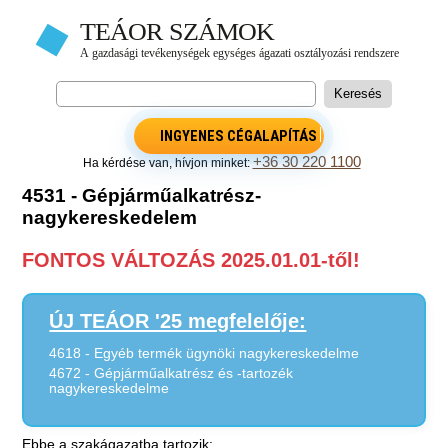
INGYENES CÉGALAPÍTÁS
+36 30 220 1100
Ha kérdése van, hívjon minket:
4531 - Gépjárműalkatrész-
nagykereskedelem
FONTOS VÁLTOZÁS 2025.01.01-től!
ÚJ TEÁOR '25 megfelelője:
4618 - Egyéb termék ügynöki nagykereskedelme
4672 - Gépjárműalkatrész és -tartozék
nagykereskedelme
Ebbe a szakágazatba tartozik: