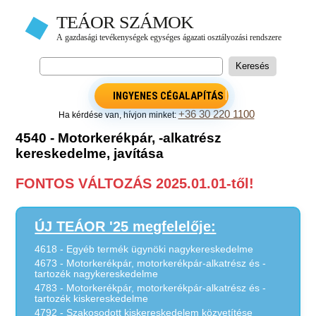
INGYENES CÉGALAPÍTÁS
+36 30 220 1100
Ha kérdése van, hívjon minket:
4540 - Motorkerékpár, -alkatrész
kereskedelme, javítása
FONTOS VÁLTOZÁS 2025.01.01-től!
ÚJ TEÁOR '25 megfelelője:
4618 - Egyéb termék ügynöki nagykereskedelme
4673 - Motorkerékpár, motorkerékpár-alkatrész és -
tartozék nagykereskedelme
4783 - Motorkerékpár, motorkerékpár-alkatrész és -
tartozék kiskereskedelme
4792 - Szakosodott kiskereskedelem közvetítése