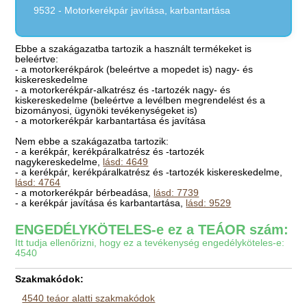
9532 - Motorkerékpár javítása, karbantartása
Ebbe a szakágazatba tartozik a használt termékeket is
beleértve:
- a motorkerékpárok (beleértve a mopedet is) nagy- és
kiskereskedelme
- a motorkerékpár-alkatrész és -tartozék nagy- és
kiskereskedelme (beleértve a levélben megrendelést és a
bizományosi, ügynöki tevékenységeket is)
- a motorkerékpár karbantartása és javítása
Nem ebbe a szakágazatba tartozik:
- a kerékpár, kerékpáralkatrész és -tartozék
nagykereskedelme,
lásd: 4649
- a kerékpár, kerékpáralkatrész és -tartozék kiskereskedelme,
lásd: 4764
- a motorkerékpár bérbeadása,
lásd: 7739
- a kerékpár javítása és karbantartása,
lásd: 9529
ENGEDÉLYKÖTELES-e ez a TEÁOR szám:
Itt tudja ellenőrizni, hogy ez a tevékenység engedélyköteles-e:
4540
Szakmakódok:
4540 teáor alatti szakmakódok