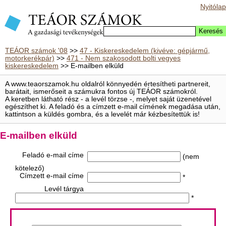
Nyitólap
TEÁOR számok '08
>>
47 - Kiskereskedelem (kivéve: gépjármű,
motorkerékpár)
>>
471 - Nem szakosodott bolti vegyes
kiskereskedelem
>> E-mailben elküld
A www.teaorszamok.hu oldalról könnyedén értesítheti partnereit,
barátait, ismerőseit a számukra fontos új TEÁOR számokról.
A keretben látható rész - a levél törzse -, melyet saját üzenetével
egészíthet ki. A feladó és a címzett e-mail címének megadása után,
kattintson a küldés gombra, és a levelét már kézbesítettük is!
E-mailben elküld
Feladó e-mail címe
(nem
kötelező)
Címzett e-mail címe
*
Levél tárgya
*