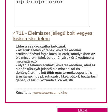
4711 - Élelmiszer jellegű bolti vegyes
kiskereskedelem
Ebbe a szakágazatba tartoznak
- az áruk széles körének kiskereskedelmi
értékesítésével foglalkozó üzletek, amelyekben az
élelmiszerek, italok és dohányáruk értékesítése a
meghatározó
- olyan általános áruházi kiskereskedelem, ahol az
eladás túlsúlyát jelentő élelmiszer, ital és
dohányáruk mellett több más termékcsoportot is
árusítanak, így pl. ruházati cikket, bútort, háztartási
gépet, vasárut, kozmetikai cikket stb.
---------------------------------------------------------------
Készítette:
www.teaorszamok.hu