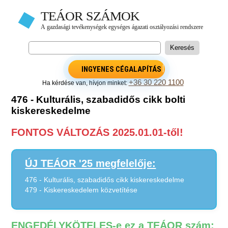
INGYENES CÉGALAPÍTÁS
+36 30 220 1100
Ha kérdése van, hívjon minket:
476 - Kulturális, szabadidős cikk bolti
kiskereskedelme
FONTOS VÁLTOZÁS 2025.01.01-től!
ÚJ TEÁOR '25 megfelelője:
476 - Kulturális, szabadidős cikk kiskereskedelme
479 - Kiskereskedelem közvetítése
ENGEDÉLYKÖTELES-e ez a TEÁOR szám: