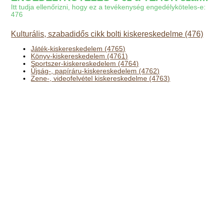
Itt tudja ellenőrizni, hogy ez a tevékenység engedélyköteles-e:
476
Kulturális, szabadidős cikk bolti kiskereskedelme (476)
Játék-kiskereskedelem (4765)
Könyv-kiskereskedelem (4761)
Sportszer-kiskereskedelem (4764)
Újság-, papíráru-kiskereskedelem (4762)
Zene-, videofelvétel kiskereskedelme (4763)