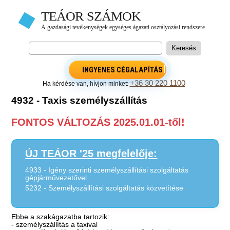
INGYENES CÉGALAPÍTÁS
+36 30 220 1100
Ha kérdése van, hívjon minket:
4932 - Taxis személyszállítás
FONTOS VÁLTOZÁS 2025.01.01-től!
ÚJ TEÁOR '25 megfelelője:
4933 - Igény szerinti személyszállítási szolgáltatás
gépjárművezetővel
5232 - Személyszállítási szolgáltatás közvetítése
Ebbe a szakágazatba tartozik:
- személyszállítás a taxival